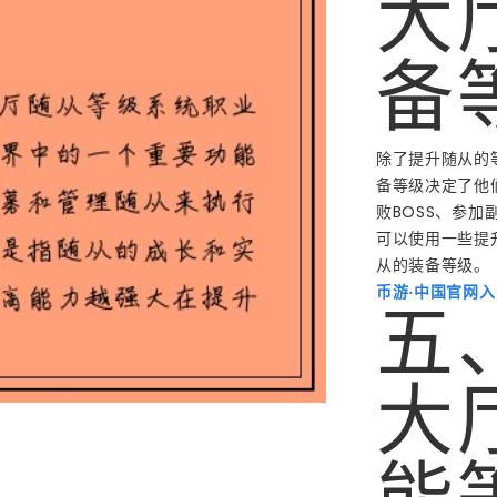
大
备
除了提升随从的
备等级决定了他
败BOSS、参
可以使用一些提
从的装备等级。
币游·中国官网入
五
大