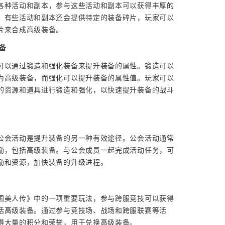
各种活动和副本，参与这些活动和副本可以获得丰厚的
。有些活动和副本还会提供特定的装备碎片，玩家可以
片来合成高级装备。
装备
可以通过锻造和强化装备来提升装备的属性。锻造可以
为高级装备，而强化可以提升装备的属性值。玩家可以
的资源和道具进行锻造和强化，以快速提升装备的战斗
公会活动是提升装备的另一种有效途径。公会活动通常
励，包括高级装备。与公会成员一起完成活动任务，可
励和资源，加快装备的升级进程。
国美人传》中的一项重要玩法，参与跨服竞技可以获得
括高级装备。通过参与竞技场、战场和跨服联赛等活
得大量的积分和荣誉，用于兑换高级装备。