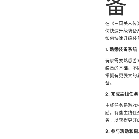
备
在《三国美人传
何快速升级装备
如何快速升级装
1. 熟悉装备系统
玩家需要熟悉游
装备的基础。不
常拥有更强大的
备。
2. 完成主线任务
主线任务是游戏
励。有些主线任
务，以获得更好
3. 参与活动和副