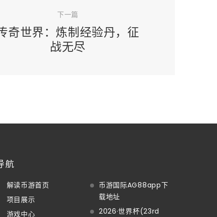
下一篇
传奇世界：炼制经验丹，征
战无尽
导航
解读币游首页
币游国际AG88app下
载地址
项目展示
2026·世界杯(23rd
游戏中心