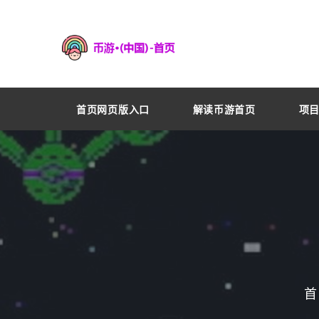
首页网页版入口
解读币游首页
项
首