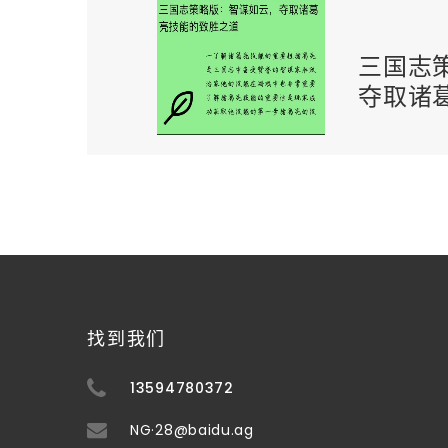
三国志
夺取诸
找到我们
13594780372
NG·28@baidu.ag