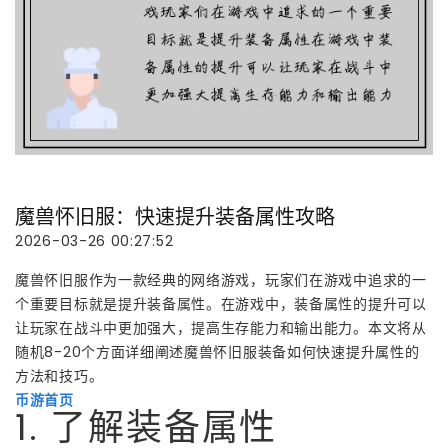
魔兽怀旧服：快速提升装备属性攻略
2026-03-26 00:27:52
魔兽怀旧服作为一款经典的网络游戏，玩家们在游戏中追求的一
个重要目标就是提升装备属性。在游戏中，装备属性的提升可以
让玩家在战斗中更加强大，提高生存能力和输出能力。本文将从
随机8-20个方面详细阐述魔兽怀旧服装备如何快速提升属性的
方法和技巧。
币游首页
1. 了解装备属性