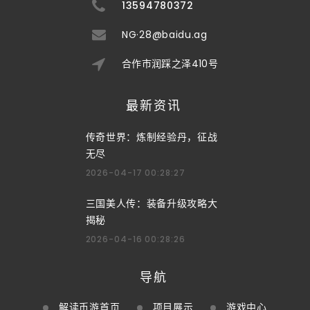
13594780372
NG·28@baidu.ag
合作市润踩之泽410号
最新资讯
传奇世界：炼制经验丹，征战
无尽
2026-04-17 00:28:27
三国美人传：装备升级攻略大
揭秘
2026-04-16 00:28:26
导航
解读币游首页
项目展示
游戏中心