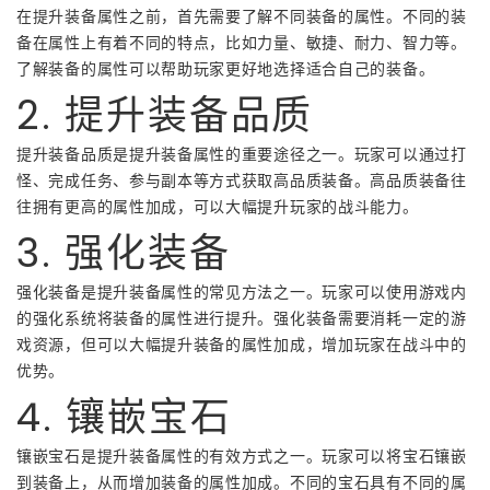
在提升装备属性之前，首先需要了解不同装备的属性。不同的装
备在属性上有着不同的特点，比如力量、敏捷、耐力、智力等。
了解装备的属性可以帮助玩家更好地选择适合自己的装备。
2. 提升装备品质
提升装备品质是提升装备属性的重要途径之一。玩家可以通过打
怪、完成任务、参与副本等方式获取高品质装备。高品质装备往
往拥有更高的属性加成，可以大幅提升玩家的战斗能力。
3. 强化装备
强化装备是提升装备属性的常见方法之一。玩家可以使用游戏内
的强化系统将装备的属性进行提升。强化装备需要消耗一定的游
戏资源，但可以大幅提升装备的属性加成，增加玩家在战斗中的
优势。
4. 镶嵌宝石
镶嵌宝石是提升装备属性的有效方式之一。玩家可以将宝石镶嵌
到装备上，从而增加装备的属性加成。不同的宝石具有不同的属