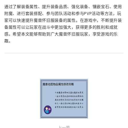
通过了解装备属性、提升装备品质、强化装备、镶嵌宝石、使用
附魔、进行套装搭配、参与团队活动和参与PVP活动等方法，玩
家可以快速提升魔兽怀旧服装备的属性。在游戏中，不断提升装
备属性可以让玩家在战斗中更加强大，获得更多的胜利和成就
感。希望本文能够帮助到广大魔兽怀旧服玩家，享受游戏的乐
趣。
上一篇