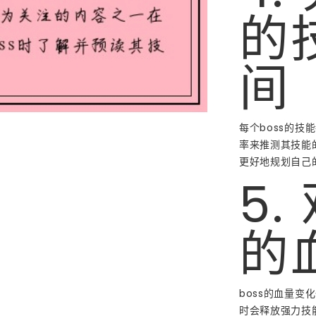
的
间
每个boss的技
率来推测其技能
更好地规划自己
5.
的
boss的血量变
时会释放强力技