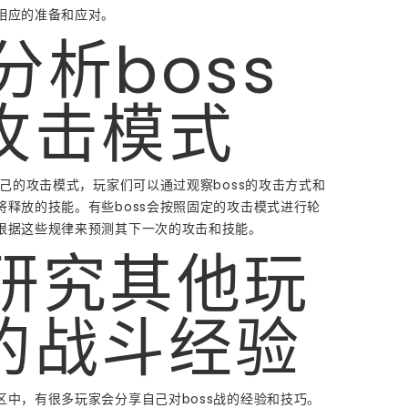
相应的准备和应对。
 分析boss
攻击模式
自己的攻击模式，玩家们可以通过观察boss的攻击方式和
将释放的技能。有些boss会按照固定的攻击模式进行轮
根据这些规律来预测其下一次的攻击和技能。
. 研究其他玩
的战斗经验
区中，有很多玩家会分享自己对boss战的经验和技巧。