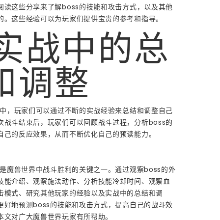
阅读这些分享来了解boss的技能和攻击方式，以及其他
的。这些经验可以为玩家们提供宝贵的参考和指导。
. 实战中的总
和调整
s战中，玩家们可以通过不断的实战经验来总结和调整自己
次战斗结束后，玩家们可以回顾战斗过程，分析boss的
自己的反应效果，从而不断优化自己的预读能力。
能是魔兽世界中战斗胜利的关键之一。通过观察boss的外
技能介绍、观察施法动作、分析技能冷却时间、观察血
击模式、研究其他玩家的经验以及实战中的总结和调
更好地预测boss的技能和攻击方式，提高自己的战斗效
本文对广大魔兽世界玩家有所帮助。