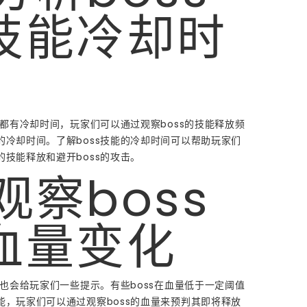
技能冷却时
能都有冷却时间，玩家们可以通过观察boss的技能释放频
的冷却时间。了解boss技能的冷却时间可以帮助玩家们
的技能释放和避开boss的攻击。
 观察boss
血量变化
化也会给玩家们一些提示。有些boss在血量低于一定阈值
能，玩家们可以通过观察boss的血量来预判其即将释放