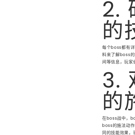
2.
的
每个boss都
料来了解bos
间等信息，玩家
3.
的
在boss战中，
boss的施法
同的技能效果，