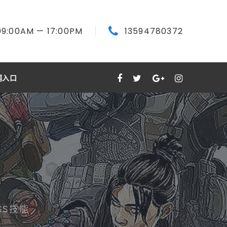
09:00
AM
— 17:00
PM
13594780372
网入口
SS技能