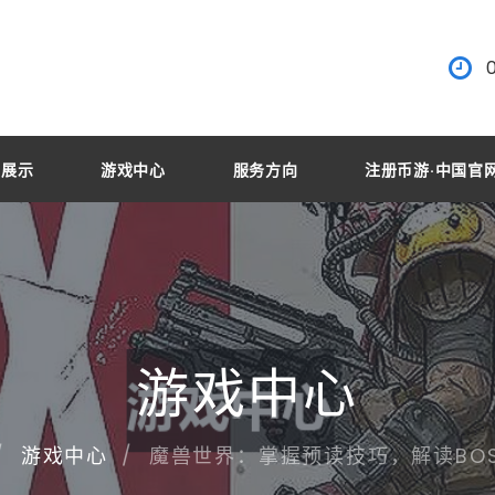
目展示
游戏中心
服务方向
注册币游·中国官
游戏中心
魔兽世界：掌握预读技巧，解读BO
游戏中心