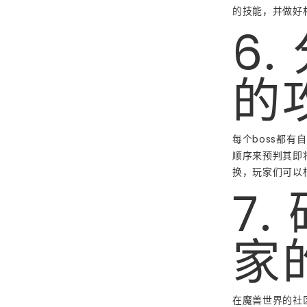
的技能，并做好
6.
的
每个boss都有
顺序来预判其即
换，玩家们可以
7
家
在魔兽世界的社