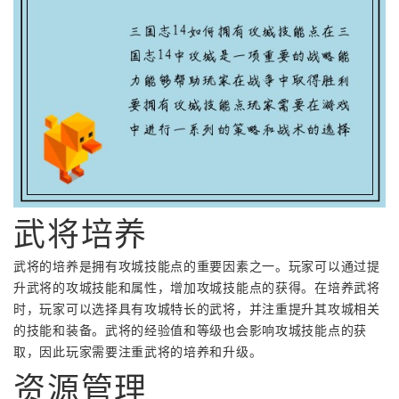
武将培养
武将的培养是拥有攻城技能点的重要因素之一。玩家可以通过提
升武将的攻城技能和属性，增加攻城技能点的获得。在培养武将
时，玩家可以选择具有攻城特长的武将，并注重提升其攻城相关
的技能和装备。武将的经验值和等级也会影响攻城技能点的获
取，因此玩家需要注重武将的培养和升级。
资源管理