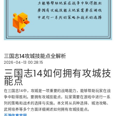
三国志14攻城技能点全解析
2026-04-13 00:28:15
三国志14如何拥有攻城技
能点
在三国志14中，攻城是一项重要的战略能力，能够帮助玩家在战
争中取得胜利。要拥有攻城技能点，玩家需要在游戏中进行一系
列的策略和战术的选择与实施。本文将从兵种选择、城池攻略、
武将培养等多个方面详细阐述如何拥有攻城技能点。
币游体育官网